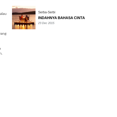
Serba-Serbi
alau
INDAHNYA BAHASA CINTA
23 Dec 2015
-
yang
a
h.