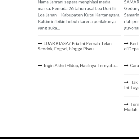
Nama Jahrani segera menghiasi media
SAMARI
massa. Pemuda 26 tahun asal Loa Duri Ilir,
Gedung 
Loa Janan – Kabupaten Kutai Kartanegara,
Samarin
Kaltim ini bikin heboh karena perilakunya
riuh pe
yang suka...
guyonan
LUAR BIASA? Pria Ini Pernah Telan
Beri
Sendok, Engsel, hingga Pisau
di Depa
Ingin Akhiri Hidup, Hasilnya Ternyata...
Cara
Tak 
Ini Tug
Tern
Mudah