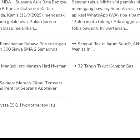
NDA – Suasana Aula Bina Bangsa,
Sempat takut, Mitha kini gembira b
B Kantor Gubernur Kaltim,
memegang bawang.Sebuah pesan 
da, Kamis (11/9/2025), mendadak
aplikasi WhatsApp (WA) tiba-tiba 
nuh gelak tawa. Bukan karena
“Boleh minta tolong? Ada anggota
 biasa, melainkan...
fobia bawang. Ini wartawan...
 Pemahaman Bahaya Perundungan
Sempat Takut Jarum Suntik, Akh
n 300 Siswa SMA 2 Samarinda
Wanita Ini…
 Menjadi Istri dengan Hati Nyaman
32 Tahun Takut Kompor Gas
Sekadar Meracik Obat, Ternyata
as Penting Seorang Apoteker
yata ESQ-Hypnotherapy Itu