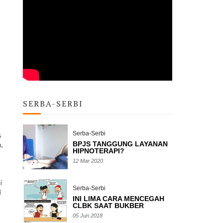
SERBA-SERBI
Serba-Serbi
s
BPJS TANGGUNG LAYANAN
,
HIPNOTERAPI?
12 Mar 2020
i
Serba-Serbi
i
INI LIMA CARA MENCEGAH
CLBK SAAT BUKBER
05 Jun 2018