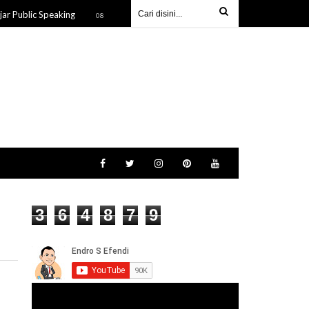
ublic Speaking
Beri Pemahaman Bahaya Perundungan di Depa
08 Sep 2025
3
6
4
8
7
9