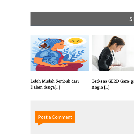
S
Lebih Mudah Sembuh dari
Terkena GERD Gara-ga
Dalam denga[...]
Angin [...]
Post a Comment