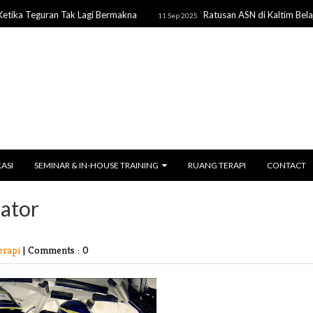
a Teguran Tak Lagi Bermakna
Ratusan ASN di Kaltim Belajar P
11 Sep 2025
KASI
SEMINAR & IN-HOUSE TRAINING
RUANG TERAPI
CONTACT
ator
erapi
|
Comments : 0