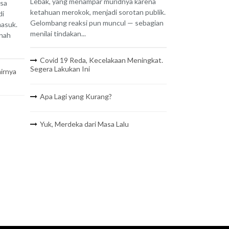
Lebak, yang menampar muridnya karena
isa
ketahuan merokok, menjadi sorotan publik.
di
Gelombang reaksi pun muncul — sebagian
masuk.
menilai tindakan...
 nah
Covid 19 Reda, Kecelakaan Meningkat.
Segera Lakukan Ini
irnya
Apa Lagi yang Kurang?
Yuk, Merdeka dari Masa Lalu