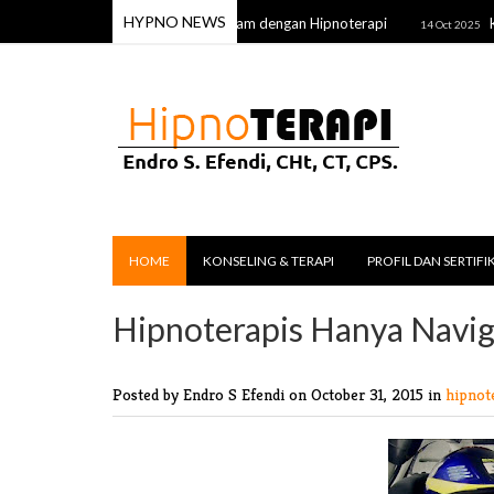
HYPNO NEWS
Lebih Mudah Sembuh dari Dalam dengan Hipnoterapi
Ketik
5
14 Oct 2025
HOME
KONSELING & TERAPI
PROFIL DAN SERTIFI
Hipnoterapis Hanya Navig
Posted by Endro S Efendi
on October 31, 2015 in
hipnot