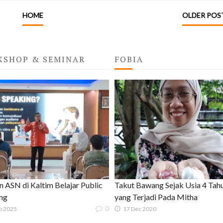
HOME
OLDER POS
KSHOP & SEMINAR
FOBIA
n ASN di Kaltim Belajar Public
Takut Bawang Sejak Usia 4 Tahun
ng
yang Terjadi Pada Mitha
0
p 2025
17 Dec 2020