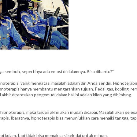
uga sembuh, sepertinya ada emosi di dalamnya. Bisa dibantu?"
noterapis, yang mengatasi masalah adalah diri Anda sendiri. Hipnoterapi
hipnoterapis hanya membantu mengarahkan tujuan. Pedal gas, kopling, rem
il akhir ditentukan pengemudi dalam hal ini adalah klien yang dibimbing.
hipnoterapis, maka tujuan akhir akan mudah dicapai. Masalah akan selesa
rapis. Ibaratnya, hipnoterapis bisa menunjukkan cara menaiki tangga, tap
i kolam, tapi tidak bisa memaksa si keledai untuk minum.