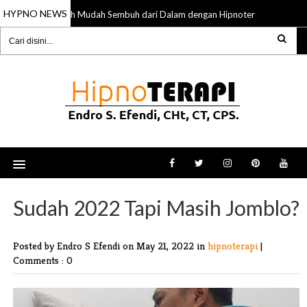
HYPNO NEWS
Lebih Mudah Sembuh dari Dalam dengan Hipnoterapi
23 Oct 2025
14 Oct 2
Sudah 2022 Tapi Masih Jomblo?
Posted by Endro S Efendi
on May 21, 2022 in
hipnoterapi
|
Comments : 0