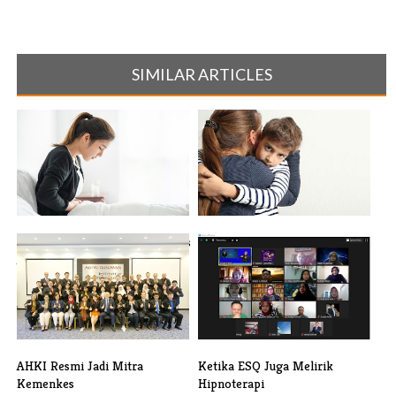
SIMILAR ARTICLES
Terkena GERD Gara-gara Kipas
Gampang Tergoda Cewek
Angin [...]
Cantik, Terny[...]
AHKI Resmi Jadi Mitra
Ketika ESQ Juga Melirik
Kemenkes
Hipnoterapi