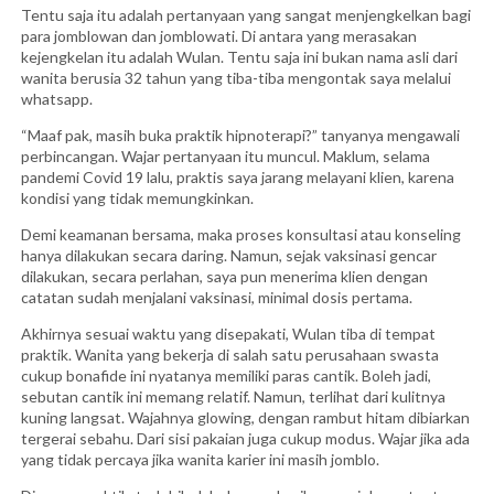
Tentu saja itu adalah pertanyaan yang sangat menjengkelkan bagi
para jomblowan dan jomblowati. Di antara yang merasakan
kejengkelan itu adalah Wulan. Tentu saja ini bukan nama asli dari
wanita berusia 32 tahun yang tiba-tiba mengontak saya melalui
whatsapp.
“Maaf pak, masih buka praktik hipnoterapi?” tanyanya mengawali
perbincangan. Wajar pertanyaan itu muncul. Maklum, selama
pandemi Covid 19 lalu, praktis saya jarang melayani klien, karena
kondisi yang tidak memungkinkan.
Demi keamanan bersama, maka proses konsultasi atau konseling
hanya dilakukan secara daring. Namun, sejak vaksinasi gencar
dilakukan, secara perlahan, saya pun menerima klien dengan
catatan sudah menjalani vaksinasi, minimal dosis pertama.
Akhirnya sesuai waktu yang disepakati, Wulan tiba di tempat
praktik. Wanita yang bekerja di salah satu perusahaan swasta
cukup bonafide ini nyatanya memiliki paras cantik. Boleh jadi,
sebutan cantik ini memang relatif. Namun, terlihat dari kulitnya
kuning langsat. Wajahnya glowing, dengan rambut hitam dibiarkan
tergerai sebahu. Dari sisi pakaian juga cukup modus. Wajar jika ada
yang tidak percaya jika wanita karier ini masih jomblo.