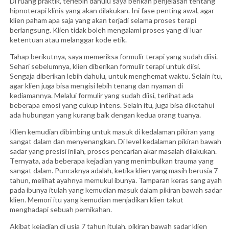
Di ruang praktik, terlebih dahulu saya berikan penjelasan tentang
hipnoterapi klinis yang akan dilakukan. Ini fase penting awal, agar
klien paham apa saja yang akan terjadi selama proses terapi
berlangsung. Klien tidak boleh mengalami proses yang di luar
ketentuan atau melanggar kode etik.
Tahap berikutnya, saya memeriksa formulir terapi yang sudah diisi.
Sehari sebelumnya, klien diberikan formulir terapi untuk diisi.
Sengaja diberikan lebih dahulu, untuk menghemat waktu. Selain itu,
agar klien juga bisa mengisi lebih tenang dan nyaman di
kediamannya. Melalui formulir yang sudah diisi, terlihat ada
beberapa emosi yang cukup intens. Selain itu, juga bisa diketahui
ada hubungan yang kurang baik dengan kedua orang tuanya.
Klien kemudian dibimbing untuk masuk di kedalaman pikiran yang
sangat dalam dan menyenangkan. Di level kedalaman pikiran bawah
sadar yang presisi inilah, proses pencarian akar masalah dilakukan.
Ternyata, ada beberapa kejadian yang menimbulkan trauma yang
sangat dalam. Puncaknya adalah, ketika klien yang masih berusia 7
tahun, melihat ayahnya memukul ibunya. Tamparan keras sang ayah
pada ibunya itulah yang kemudian masuk dalam pikiran bawah sadar
klien. Memori itu yang kemudian menjadikan klien takut
menghadapi sebuah pernikahan.
Akibat kejadian di usia 7 tahun itulah, pikiran bawah sadar klien