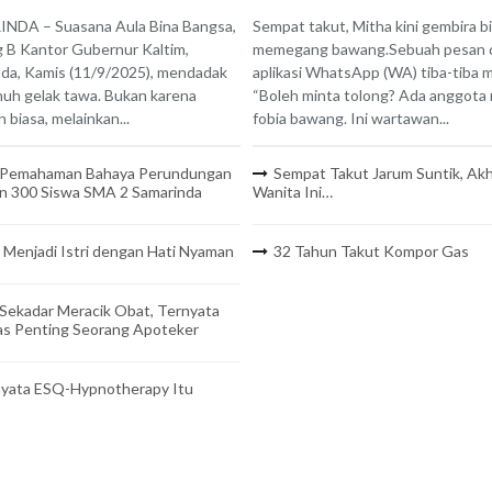
NDA – Suasana Aula Bina Bangsa,
Sempat takut, Mitha kini gembira b
B Kantor Gubernur Kaltim,
memegang bawang.Sebuah pesan 
da, Kamis (11/9/2025), mendadak
aplikasi WhatsApp (WA) tiba-tiba 
nuh gelak tawa. Bukan karena
“Boleh minta tolong? Ada anggota
 biasa, melainkan...
fobia bawang. Ini wartawan...
 Pemahaman Bahaya Perundungan
Sempat Takut Jarum Suntik, Akh
n 300 Siswa SMA 2 Samarinda
Wanita Ini…
 Menjadi Istri dengan Hati Nyaman
32 Tahun Takut Kompor Gas
Sekadar Meracik Obat, Ternyata
as Penting Seorang Apoteker
yata ESQ-Hypnotherapy Itu