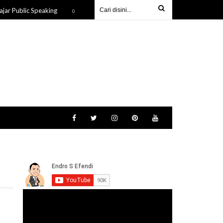
blic Speaking
Beri Pemahaman Bahaya Perundungan di Depa
08 Sep 2025