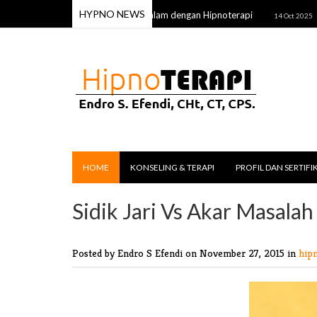
HYPNO NEWS
Lebih Mudah Sembuh dari Dalam dengan Hipnoterapi
Ketika
14 Oct 2025
HOME
KONSELING & TERAPI
PROFIL DAN SERTIFI
Sidik Jari Vs Akar Masalah
Posted by Endro S Efendi
on November 27, 2015 in
hip