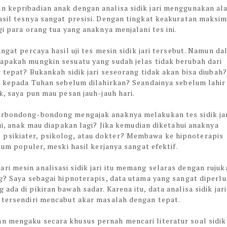
n kepribadian anak dengan analisa sidik jari menggunakan al
asil tesnya sangat presisi. Dengan tingkat keakuratan maksim
gi para orang tua yang anaknya menjalani tes ini.
angat percaya hasil uji tes mesin sidik jari tersebut. Namun d
 apakah mungkin sesuatu yang sudah jelas tidak berubah dari
g tepat? Bukankah sidik jari seseorang tidak akan bisa diubah?
us kepada Tuhan sebelum dilahirkan? Seandainya sebelum lahir
ik, saya pun mau pesan jauh-jauh hari.
berbondong-bondong mengajak anaknya melakukan tes sidik ja
hui, anak mau diapakan lagi? Jika kemudian diketahui anaknya
psikiater, psikolog, atau dokter? Membawa ke hipnoterapis
elum populer, meski hasil kerjanya sangat efektif.
i mesin analisasi sidik jari itu memang selaras dengan rujuk
og? Saya sebagai hipnoterapis, data utama yang sangat diperl
da di pikiran bawah sadar. Karena itu, data analisa sidik jari
a tersendiri mencabut akar masalah dengan tepat.
n mengaku secara khusus pernah mencari literatur soal sidik 