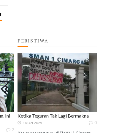
T
PERISTIWA
, Ini
Ketika Teguran Tak Lagi Bermakna
0
14 Oct 2025
2
Kasus seorang guru di SMAN 1 Cimarga,