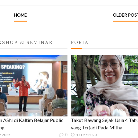
HOME
OLDER POS
KSHOP & SEMINAR
FOBIA
n ASN di Kaltim Belajar Public
Takut Bawang Sejak Usia 4 Tahun
ng
yang Terjadi Pada Mitha
0
p 2025
17 Dec 2020