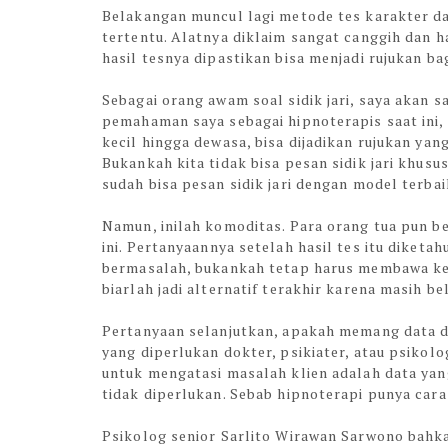
Belakangan muncul lagi metode tes karakter da
tertentu. Alatnya diklaim sangat canggih dan h
hasil tesnya dipastikan bisa menjadi rujukan ba
Sebagai orang awam soal sidik jari, saya akan s
pemahaman saya sebagai hipnoterapis saat ini,
kecil hingga dewasa, bisa dijadikan rujukan yan
Bukankah kita tidak bisa pesan sidik jari khus
sudah bisa pesan sidik jari dengan model terba
Namun, inilah komoditas. Para orang tua pun 
ini. Pertanyaannya setelah hasil tes itu diketa
bermasalah, bukankah tetap harus membawa ke 
biarlah jadi alternatif terakhir karena masih b
Pertanyaan selanjutkan, apakah memang data dar
yang diperlukan dokter, psikiater, atau psikol
untuk mengatasi masalah klien adalah data yang a
tidak diperlukan. Sebab hipnoterapi punya car
Psikolog senior Sarlito Wirawan Sarwono bahka