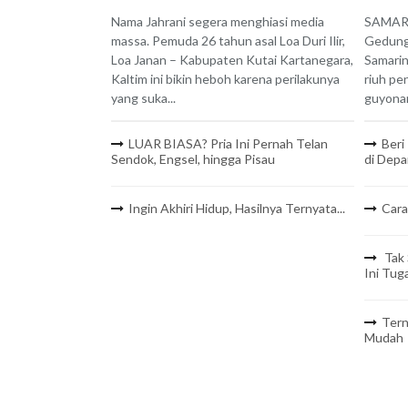
Nama Jahrani segera menghiasi media
SAMARI
massa. Pemuda 26 tahun asal Loa Duri Ilir,
Gedung 
Loa Janan – Kabupaten Kutai Kartanegara,
Samarin
Kaltim ini bikin heboh karena perilakunya
riuh pe
yang suka...
guyonan
LUAR BIASA? Pria Ini Pernah Telan
Beri
Sendok, Engsel, hingga Pisau
di Depa
Ingin Akhiri Hidup, Hasilnya Ternyata...
Cara
Tak 
Ini Tug
Tern
Mudah