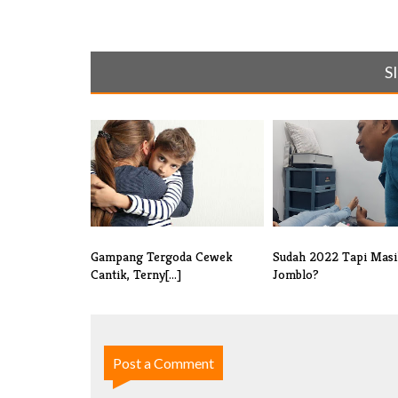
S
Gampang Tergoda Cewek
Sudah 2022 Tapi Masi
Cantik, Terny[...]
Jomblo?
Post a Comment