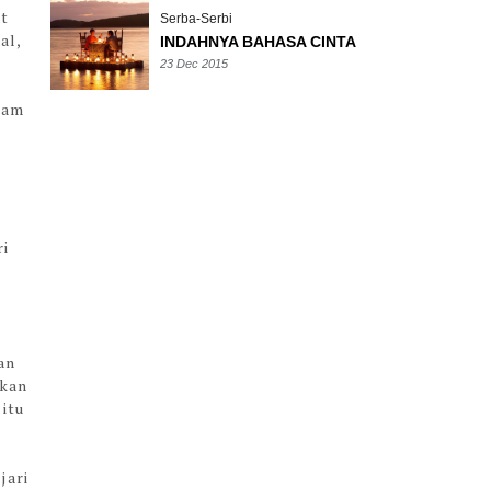
at
Serba-Serbi
al,
INDAHNYA BAHASA CINTA
23 Dec 2015
alam
ri
an
ukan
 itu
jari