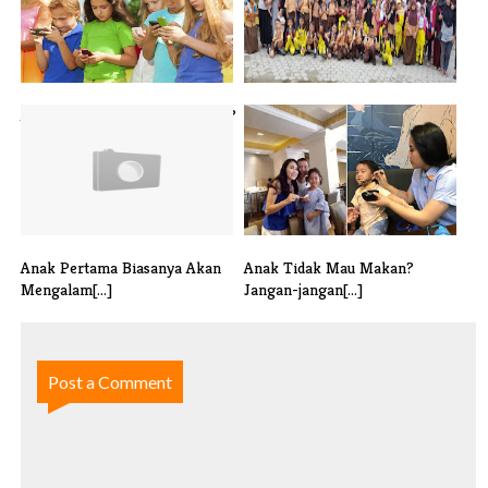
Anak Kecanduan HP dan Game?
Beri Seminar Parenting, Endro
Coba La[...]
Ingat[...]
Anak Pertama Biasanya Akan
Anak Tidak Mau Makan?
Mengalam[...]
Jangan-jangan[...]
Post a Comment