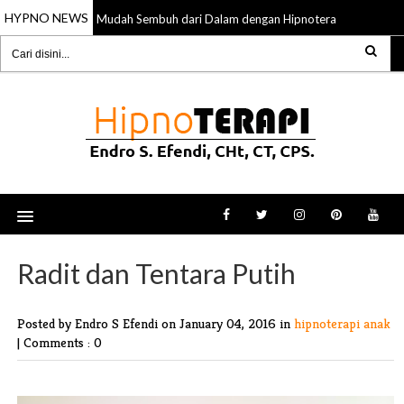
HYPNO NEWS
Lebih Mudah Sembuh dari Dalam dengan Hipnoterapi
23 Oct 2025
14 Oct 20
Radit dan Tentara Putih
Posted by Endro S Efendi
on January 04, 2016 in
hipnoterapi anak
|
Comments : 0