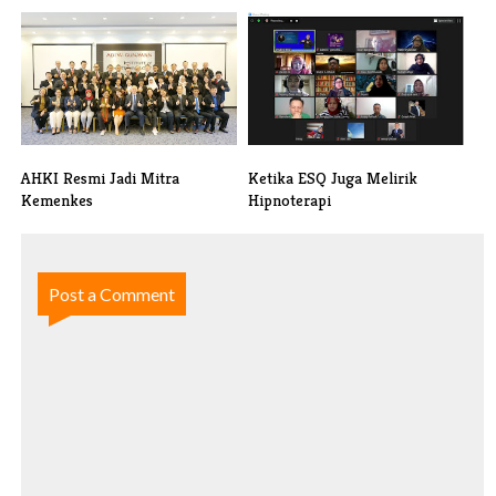
Gampang Tergoda Cewek
Sudah 2022 Tapi Masih
Cantik, Terny[...]
Jomblo?
AHKI Resmi Jadi Mitra
Ketika ESQ Juga Melirik
Kemenkes
Hipnoterapi
Post a Comment