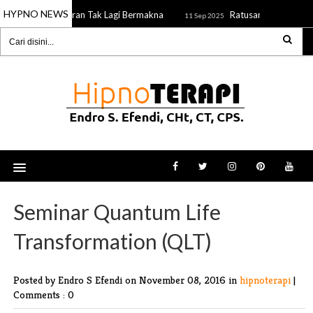
HYPNO NEWS
Ketika Teguran Tak Lagi Bermakna
Ratusan ASN di Kaltim
2025
11 Sep 2025
Seminar Quantum Life
Transformation (QLT)
Posted by Endro S Efendi
on November 08, 2016 in
hipnoterapi
|
Comments : 0