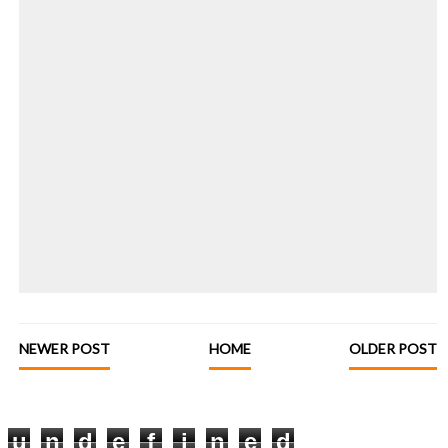
NEWER POST
HOME
OLDER POST
u
n
d
e
f
i
n
e
d